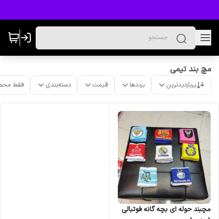
مچ بند تیمی
پربازدیدترین
برندها
قیمت
دسته‌بندی
فقط محص
مچبند حوله ای بچه گانه فوتبالی