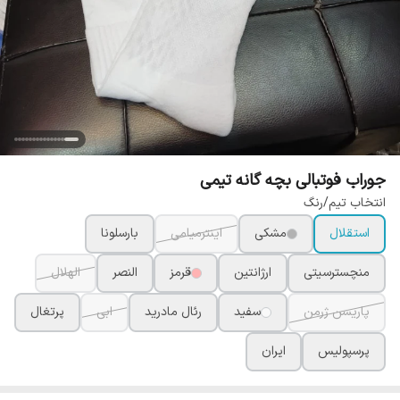
جوراب فوتبالی بچه گانه تیمی
انتخاب تیم/رنگ
استقلال
مشکی
اینترمیامی
بارسلونا
منچسترسیتی
ارژانتین
قرمز
النصر
الهلال
پاریسن ژرمن
سفید
رئال مادرید
ابی
پرتغال
پرسپولیس
ایران