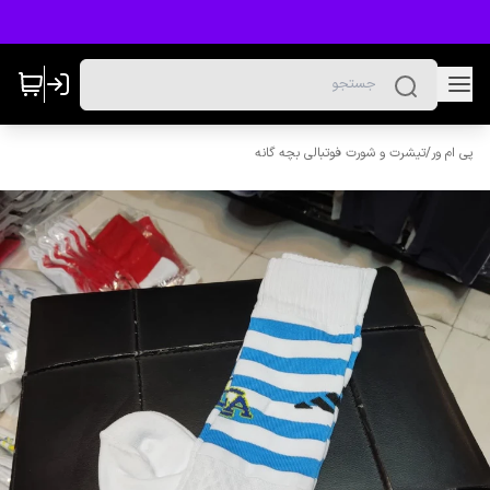
پی ام ور
/
تیشرت و شورت فوتبالی بچه گانه