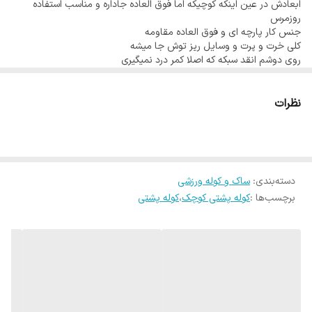
طول 25 عض 19 ارتفاع 29
ابعادش در عین اینکه کوچیکه اما فوق العاده جاداره و مناسب استفاده
روزمرس
+ موجود در شعبه 1 ورزشی پی ام
جنس کار پارچه ای و فوق العاده مقاومه
کلی خرت و پرت و وسایل ریز توش جا میشه
روی دوشم انقد سبکه که اصلا کمر درد نمیگیری
تزه وقتی از این کیف استفاده میکنی تیپتت اسپرت و خاص میشه
نظرات
دسته‌بندی
:
ساک و کوله ورزشی
برچسب‌ها :
کوله پشتی کوچک
،
کوله پشتی