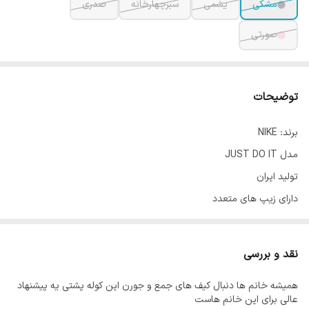
مشکی
یشمی
سبزچهارخانه
صدری
صورتی
توضیحات
برند: NIKE
مدل JUST DO IT
تولید ایران
دارای زیپ های متعدد
جنس پارچه ای
مناسب استفاده روزمره
نقد و بررسی
رنگ بندی جذاب
همیشه خانم ها دنبال کیف های جمع و جورن این کوله پشتی یه پیشنهاد
ابعاد:
عالی برای این خانم هاست