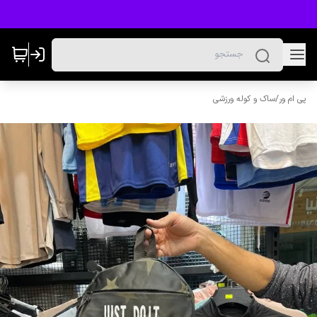
پی ام ور
/
ساک و کوله ورزشی