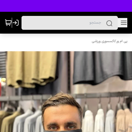
پی ام ور
/
اکسسوری ورزشی