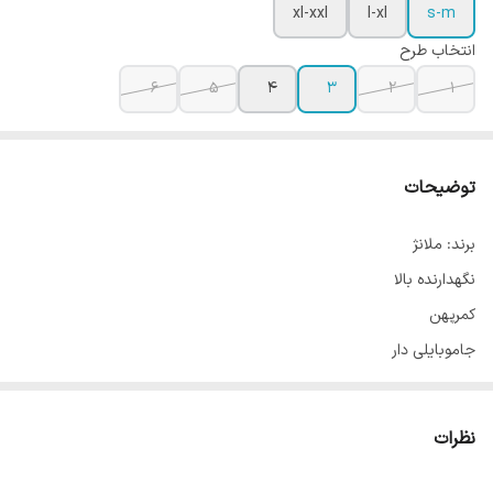
xl-xxl
l-xl
s-m
انتخاب طرح
6
5
4
3
2
1
توضیحات
برند: ملانژ
نگهدارنده بالا
کمرپهن
جاموبایلی دار
ضد حساسیت
مقاوم در برابر شستشو
نظرات
مناسب انواع ورزش ها مخصوصا رشته های پرتحرک
در 6 طرح