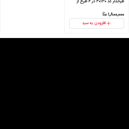
طرحدار کد 30130 در 6 طرح از
برند ملانژ
1,800,000
افزودن به سبد