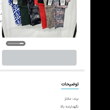
دس
بر
توضیحات
برند: ملانژ
نگهدارنده بالا