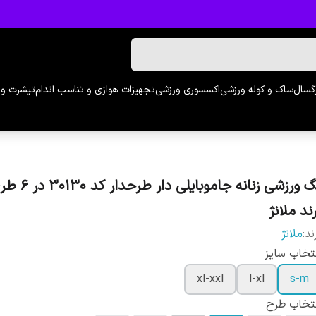
رگسال
ساک و کوله ورزشی
اکسسوری ورزشی
تجهیزات هوازی و تناسب اندام
تیشرت و 
لگ ورزشی زنانه جاموبایلی دا
ند ملانژ
ند:
ملانژ
تخاب سایز
xl-xxl
l-xl
s-m
تخاب طرح