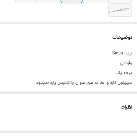
کالباسی
توضیحات
برند: Sinca
وارداتی
درجه یک
سیلیکون تازه و اعلا به هبچ عنوان با کشیدن پاره نمیشود
مدل پفکی
مناسب برای بانوان
نظرات
در 6 رنگ جذاب
+ برای سفارش عمده ،فقط با شماره 0991528804 در ارتباط باشید