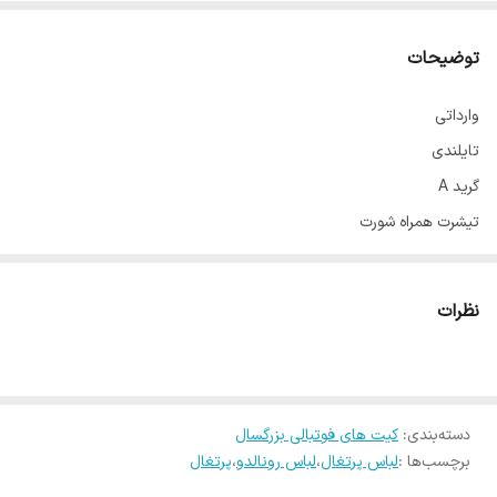
توضیحات
وارداتی
تایلندی
گرید A
تیشرت همراه شورت
جدید ترین نسخه کیت پرتغال
تمامی لوگو ها گلدوزی
نظرات
مقاوم در برابر شستشو
قابل استفاده روزمره و بازی
دسته‌بندی
:
کیت های فوتبالی بزرگسال
برچسب‌ها :
لباس پرتغال
،
لباس رونالدو
،
پرتغال