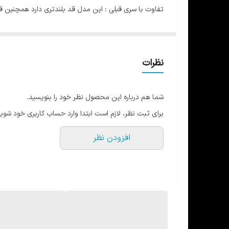
تفاوت با سری قبلی : این مدل قد بلندتری دارد همچنین 
پارچه پلی استر بیسیک
دارای برش های جذاب در پشت
قد 107
نظرات
ضد حساسیت
مقاوم در برابر شستشو
شما هم درباره این محصول نظر خود را بنویسید.
مناسب استفاده روزمره و انواع ورزش ها
برای ثبت نظر، لازم است ابتدا وارد حساب کاربری خود شوید
تن خور فوق العاده جذاب
افزودن نظر
در 6 رنگ و 3 سایز
سایز M:مناسب 36- 38
سایز L: مناسب 40-42
سایز XL :مناسب 44