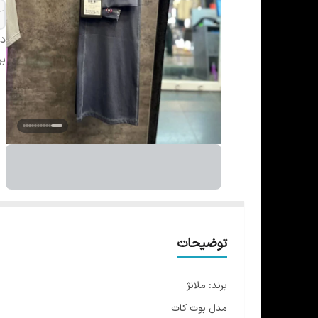
دس
بر
توضیحات
برند: ملانژ
مدل بوت کات