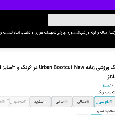
رگسال
ساک و کوله ورزشی
اکسسوری ورزشی
تجهیزات هوازی و تناسب اندام
تیشرت و 
لگ ورزشی زنانه an Bootcut New
انژ
ند:
ملانژ
تخاب رنگ
طوسی
ذغالی
خاکی
سفید
مدادی
م
تخاب سایز