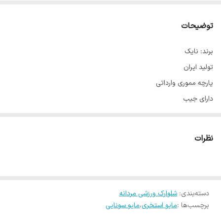
توضیحات
برند: نایک
تولید ایران
پارچه مموری وارداتی
دارای جیب
دارای بند تنظیم کمر
تک رنگ فقط سرمه ای تیره
نظرات
مدل با قد 175 و وزن 70 سایز مدیوم پوشیده
در 6 سایز
دسته‌بندی
:
شلوارک ورزشی مردانه
برچسب‌ها :
مایو استخری
،
مایو سونایی