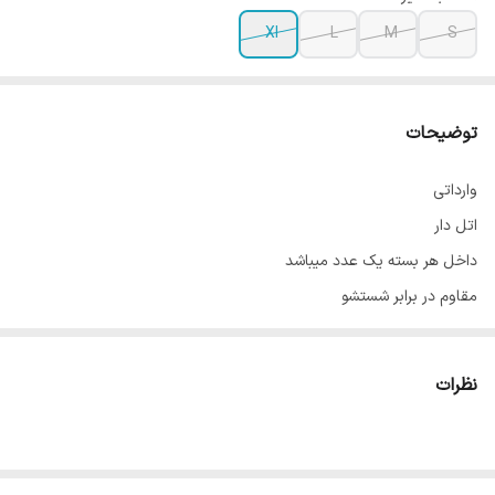
Xl
L
M
S
توضیحات
وارداتی
اتل دار
داخل هر بسته یک عدد میباشد
مقاوم در برابر شستشو
در 4 سایز و 2 رنگ
راهنمای سایز
نظرات
S عرض 15 سانت
M عرض 16 سانت
L عرض 17 سانت