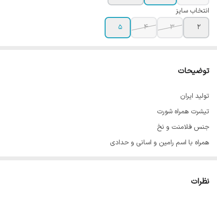
انتخاب سایز
5
4
3
2
توضیحات
تولید ایران
تیشرت همراه شورت
جنس فلامنت و نخ
همراه با اسم رامین و اسانی و حدادی
در 4 سایز
راهنمای سایز :
نظرات
سایز 2 : زیربغل تا زیربغل 36 قد 54 معمولا 5 تا 7 سال
سایز 3: زیربغل تا زیربغل 41 قد 58 معمولا 8 تا 10 سال