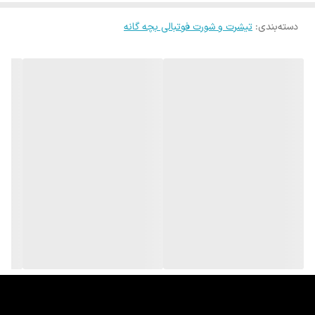
سایز 4: زیربغل تا زیربغل 49 قد 65 معمولا 10 تا 12 سال
سایز 5 : زیربغل تا زیربغل 54 قد 73 معمولا 13 تا 15 سال
دسته‌بندی
:
تیشرت و شورت فوتبالی بچه گانه
* لطفا یکی از لباس های خود را روبه روی خود پهن کرده و با اندازه ها
تطبیق داده و بهترین سایز را سفارش دهید