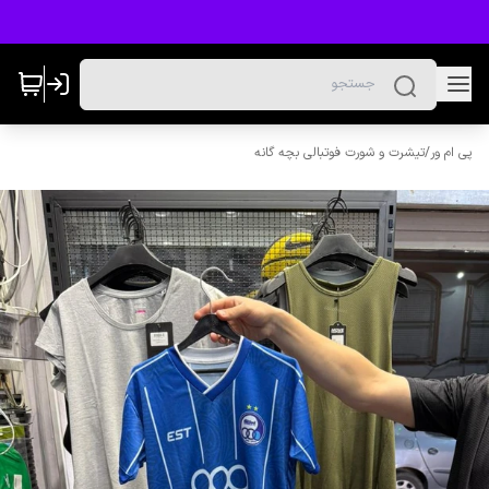
پی ام ور
/
تیشرت و شورت فوتبالی بچه گانه