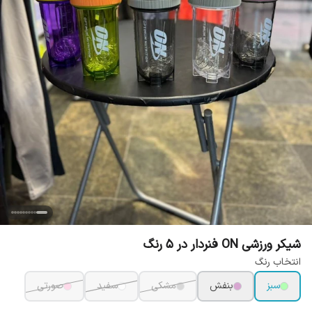
شیکر ورزشی ON فنردار در 5 رنگ
انتخاب رنگ
سبز
بنفش
مشکی
سفید
صورتی