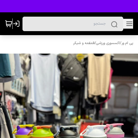
پی ام ور
/
اکسسوری ورزشی
/
قمقمه و شیکر