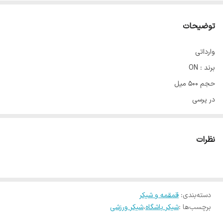
توضیحات
وارداتی
برند : ON
حجم 500 میل
در پرسی
دارای دستگیره حمل
دارای فنر همزن
نظرات
واشربندی شده بدون نشتی
در 5 رنگ
دسته‌بندی
:
قمقمه و شیکر
برچسب‌ها :
شیکر باشگاه
،
شیکر ورزشی