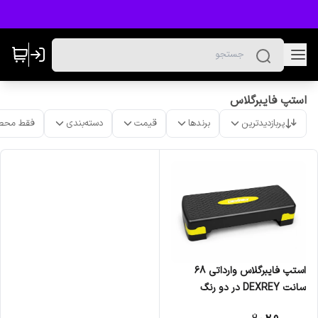
استپ فایبرگلاس
پربازدیدترین
برندها
قیمت
دسته‌بندی
فقط محص
استپ فایبرگلاس وارداتی 68
سانت DEXREY در دو رنگ