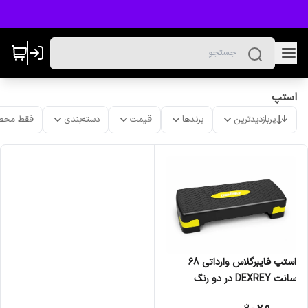
استپ
پربازدیدترین
برندها
قیمت
دسته‌بندی
فقط محص
استپ فایبرگلاس وارداتی 68
سانت DEXREY در دو رنگ