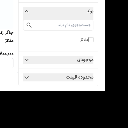
برند
ملانژ
ملانژ
,800,000
موجودی
محدوده قیمت