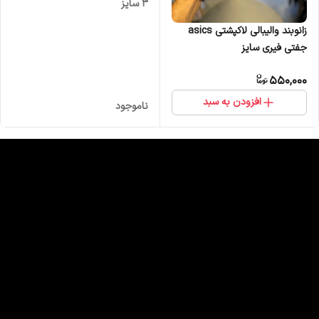
۳ سایز
زانوبند والیبالی لاکپشتی asics
جفتی فیری سایز
550,000
افزودن به سبد
ناموجود