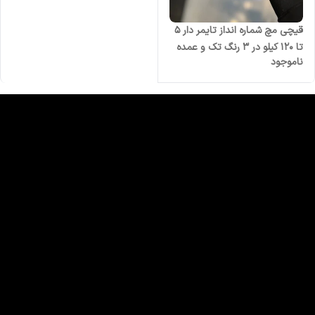
قیچی مچ شماره انداز تایمر دار 5
تا 120 کیلو در 3 رنگ تک و عمده
ناموجود