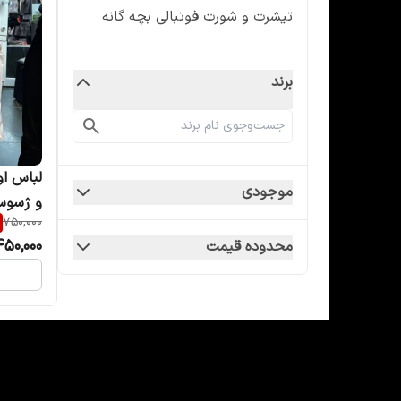
تیشرت و شورت فوتبالی بچه گانه
برند
لباس او
موجودی
و ژسوس
750,000
450,000
محدوده قیمت