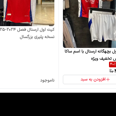
کیت اول ارسنال ف
نسخه پلیری بزرگسال
ل بچهگانه ارسنال با اسم ساکا
 تخفیف ویژه
40
%
افزودن به سبد
ناموجود