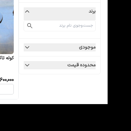
برند
موجودی
کوله تاکتیکال 8
محدوده قیمت
600,000