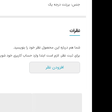
جنس: برزنت درجه یک
تولید با کیفیت ترین کارگاه ایران
متریال وارداتی
زیپ های روان و نمره بالا
نظرات
دارای محفظه اصلی بزرگ و جادار
دارای دو جیب زیپدار جلویی و دو جیب زیپدار کنار
شما هم درباره این محصول نظر خود را بنویسید.
قابلیت اتصال تگ
برای ثبت نظر، لازم است ابتدا وارد حساب کاربری خود شوید
پشت کار راشل خورده و ابر دوبل برای تنفس و راحتی بیشت
افزودن نظر
اتصالات قوی و دوخت تمیز
تک رنگ مشکی (توی عکس به دلیل نور شاید دودی دیده شو
ابعاد: ارتفاع 48 عرض 36 طول 23