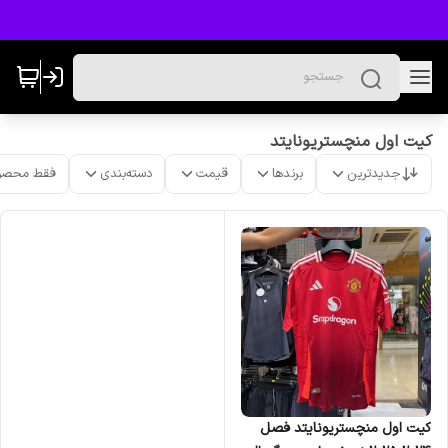
کیت اول منچستریونایتد
جدیدترین
برندها
قیمت
دسته‌بندی
فقط محصو
کیت اول منچستریونایتد فصل