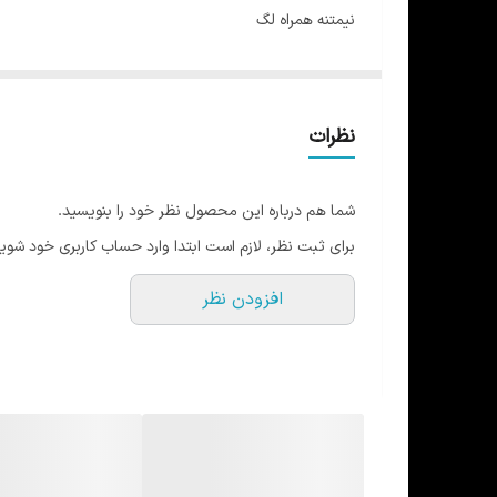
نیمتنه همراه لگ
نیمتنه کاپ ثابت مدل بلند
لگ کمر پهن
تن خور جذاب
نظرات
مناسب تمامی ورزش ها
در 4رنگ و 3 سایز
شما هم درباره این محصول نظر خود را بنویسید.
L: مناسب 36
برای ثبت نظر، لازم است ابتدا وارد حساب کاربری خود شوید
XL: مناسب 38
افزودن نظر
XXL: مناسب 40-42