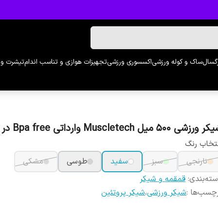
رگسال
ساک و کوله ورزشی
اکسسوری ورزشی
تجهیزات هوازی و تناسب اندام
تیشرت و 
ورزشی 500 میل Muscletech وارداتی Bpa free در 5رنگ
تخاب رنگ
نارنجی
سبز
سفید
طوسی
مشکی
ته‌بندی
:
قمقمه و شیکر
چسب‌ها :
شیکر ورزشی
،
شیکر پروتئین