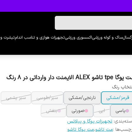
رگسال
ساک و کوله ورزشی
اکسسوری ورزشی
تجهیزات هوازی و تناسب اندام
تیشرت و 
ا tpe تاشو ALEX الایمنت دار وارداتی در 8 رنگ
تخاب رنگ
قرمز/مشکی
نارنجی/مشکی
سبز/طوسی
سبز یشمی
یاسی
ابی
صورتی
بنفش
ته‌بندی
:
تجهیزات یوگا و پیلاتس
چسب‌ها :
مت تاشو
،
مت یوگا تاشو