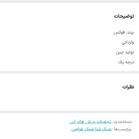
توضیحات
برند: فوکس
وارداتی
تولید چین
درجه یک
مدل فریم بزرگ
شیشه شفاف دید وسیع
نظرات
مناسب اکثر صورت ها
چسبندگی بالا
بدون درز اب
دسته‌بندی
:
قابلیت تنظیم بند
تجهیزات ورزش های آبی
برچسب‌ها :
عینک شنا
،
عینک غواصی
ضد بخار