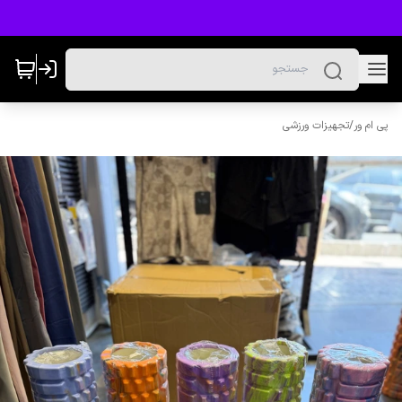
پی ام ور
/
تجهیزات ورزشی