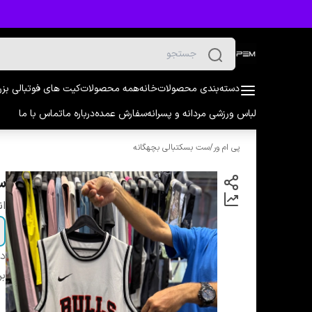
دسته‌بندی محصولات
خانه
همه محصولات
کیت های فوتبالی بز
لباس ورزشی مردانه و پسرانه
سفارش عمده
درباره ما
تماس با ما
پی ام ور
/
ست بسکتبالی بچهگانه
ست
ان
دس
بر