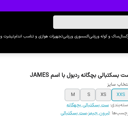
رگسال
ساک و کوله ورزشی
اکسسوری ورزشی
تجهیزات هوازی و تناسب اندام
تیشرت و 
 بسکتبالی بچگانه ردبول با اسم JAMES
تخاب سایز
M
S
XS
XXS
ته‌بندی
:
ست بسکتبالی بچهگانه
چسب‌ها :
لبرون جیمز
،
ست بسکتبالی