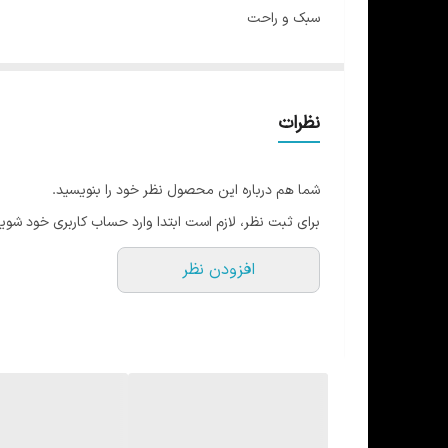
سبک و راحت
رکابی همراه شلوارک
در 4 سایز
راهنمای سایزبندی :
نظرات
XXS: زیر بغل تا زیربغل 47 قد 66 قد شلوارک 33
XS: زیربغل تا زربفل 49 قد 68 قد شلوارک 35
شما هم درباره این محصول نظر خود را بنویسید.
S: زیربغل تا زیربغل 51 قد 70 قد شلوارک 40
برای ثبت نظر، لازم است ابتدا وارد حساب کاربری خود شوید
M : زیربغل تا زیربغل 53 قد 72 قد شلوارک 45
افزودن نظر