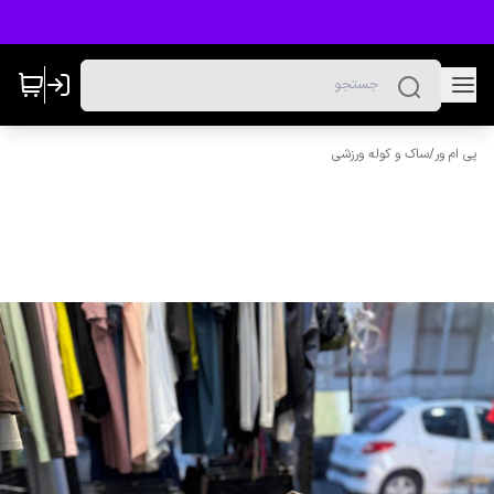
پی ام ور
/
ساک و کوله ورزشی