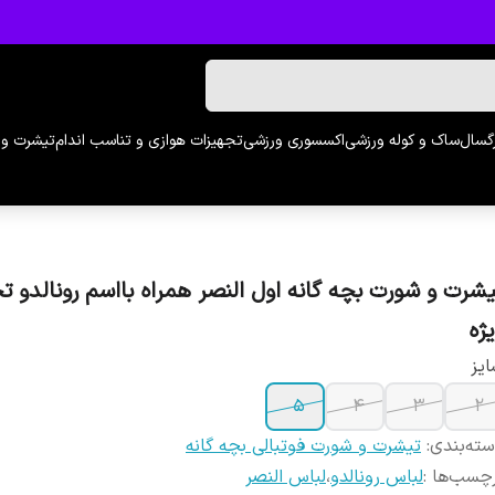
رگسال
ساک و کوله ورزشی
اکسسوری ورزشی
تجهیزات هوازی و تناسب اندام
تیشرت و 
یشرت و شورت بچه گانه اول النصر همراه بااسم رونالدو 
یژه
یز
۵
۴
۳
۲
ته‌بندی
:
تیشرت و شورت فوتبالی بچه گانه
چسب‌ها :
لباس رونالدو
،
لباس النصر