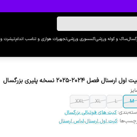
رگسال
ساک و کوله ورزشی
اکسسوری ورزشی
تجهیزات هوازی و تناسب اندام
تیشرت و 
 اول ارسنال فصل ۲۰۲۴-۲۰۲۵ نسخه پلیری بزرگسال
یز
XXL
XL
L
M
ته‌بندی
:
کیت های فوتبالی بزرگسال
چسب‌ها :
کیت اول ارسنال
،
لباس ارسنال