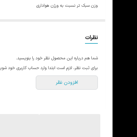
وزن سبک تر نسبت به ورژن هواداری
تمامی لوگوها ژلاتینی
تن خور جذاب
مقاوم در برابر شستشو : بهتر است برعکس داخل ماشین ان
نظرات
سایزبندی از مدیوم تا دو ایکس
راهنمای سایزبندی در گالری عکس ها موجود میباشد
شما هم درباره این محصول نظر خود را بنویسید.
برای ثبت نظر، لازم است ابتدا وارد حساب کاربری خود شوید
افزودن نظر