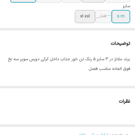
سایز
xl-xxl
l-xl
s-m
توضیحات
برند ملانژ در 3 سایز 5 رنگ تن خور جذاب داخل کرکی دورس سوپر سه نخ
فوق العاده مناسب فصل
نظرات