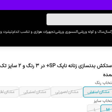
رگسال
ساک و کوله ورزشی
اکسسوری ورزشی
تجهیزات هوازی و تناسب اندام
تیشرت و 
دستکش بدنسازی زنانه نایک SP+ در 3 رنگ و 2 
مده
تخاب رنگ
مشکی/بنفش
مشکی/صورتی
مشکی/مشکی
مشکی/قر
تخاب سایز
L
M