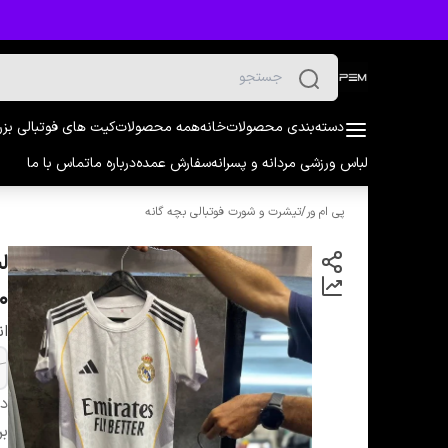
دسته‌بندی محصولات
خانه
همه محصولات
کیت های فوتبالی بز
لباس ورزشی مردانه و پسرانه
سفارش عمده
درباره ما
تماس با ما
پی ام ور
/
تیشرت و شورت فوتبالی بچه گانه
50تا90)
ان
دس
بر