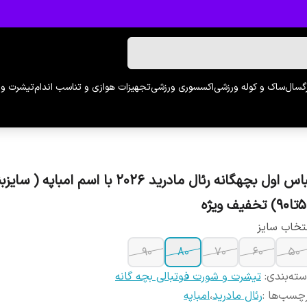
رگسال
ساک و کوله ورزشی
اکسسوری ورزشی
تجهیزات هوازی و تناسب اندام
تیشرت و 
لباس اول بچهگانه رئال مادرید 2026 با اسم امباپه ( 
 تخفیف ویژه
تخاب سایز
90
80
70
60
50
ته‌بندی
:
تیشرت و شورت فوتبالی بچه گانه
چسب‌ها :
رئال مادرید
،
امباپه