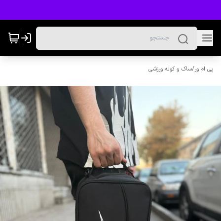
پی ام ور
/
ساک و کوله ورزشی