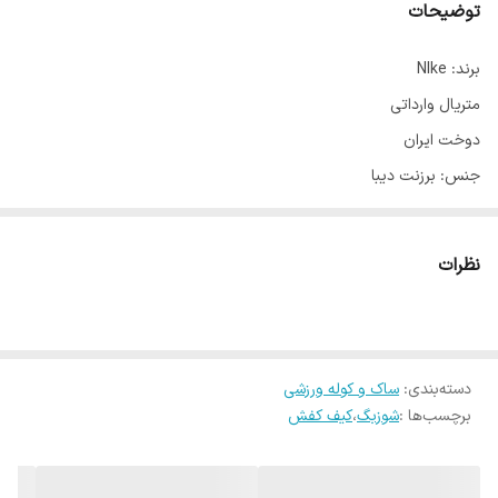
توضیحات
برند: NIke
متریال وارداتی
دوخت ایران
جنس: برزنت دیبا
تک رنگ مشکی
دارای جای قمقمه و اکسسوری به صورت توری در پشت کیف
نظرات
دارای جای اکسسوری و کیلید در داخل
فوق العاده جادار
مناسب انواع کتونی و کفش
ابعاد:
دسته‌بندی
:
ساک و کوله ورزشی
برچسب‌ها :
شوزبگ
،
کیف کفش
ارتفاع 33 عرض 22