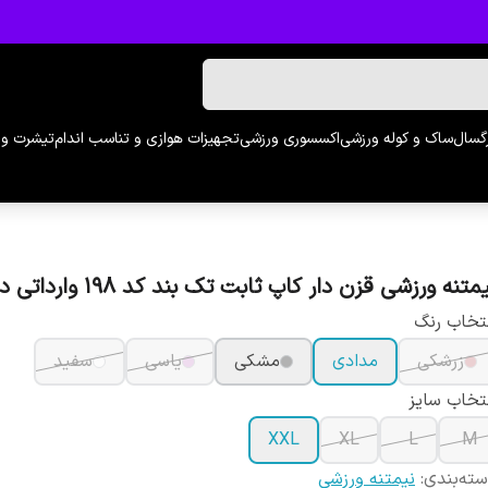
رگسال
ساک و کوله ورزشی
اکسسوری ورزشی
تجهیزات هوازی و تناسب اندام
تیشرت و 
متنه ورزشی قزن دار کاپ ثابت تک بند کد 198 وارداتی در 5 رنگ
تخاب رنگ
زرشکی
مدادی
مشکی
یاسی
سفید
تخاب سایز
XXL
XL
L
M
ته‌بندی
:
نیمتنه ورزشی