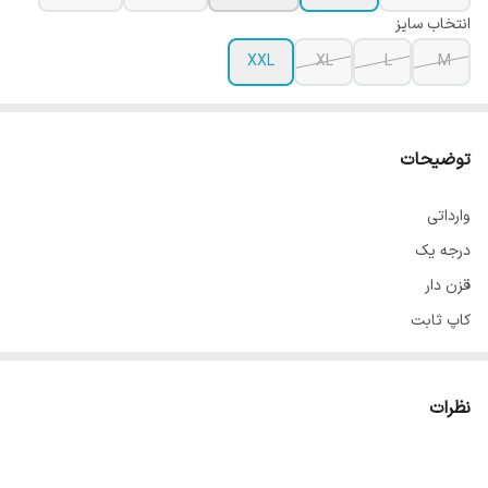
انتخاب سایز
XXL
XL
L
M
توضیحات
وارداتی
درجه یک
قزن دار
کاپ ثابت
مدل تک بند ضربدری
مناسب برای تمامی رشته های ورزشی
نظرات
در 5 رنگ و 4 سایز