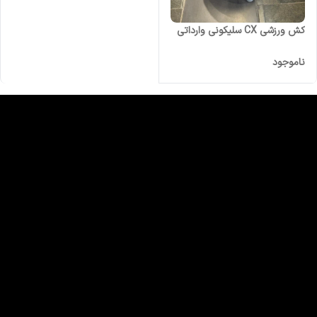
کش ورزشی CX سلیکونی وارداتی
ناموجود