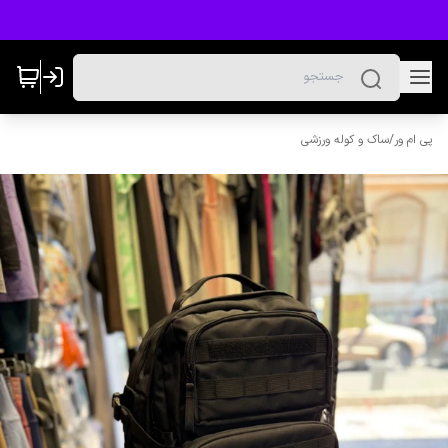
پی ام ور
/
ساک و کوله ورزشی