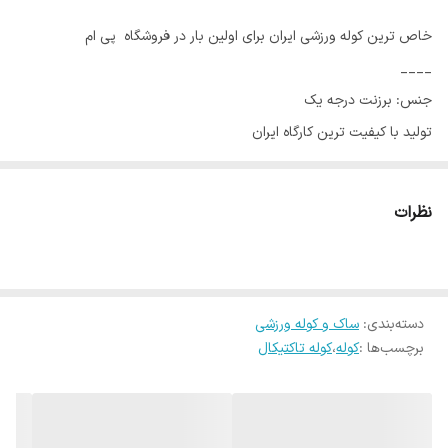
خاص ترین کوله ورزشی ایران برای اولین بار در فروشگاه پی ام
____
جنس: برزنت درجه یک
تولید با کیفیت ترین کارگاه ایران
متریال وارداتی
زیپ های روان و نمره بالا
نظرات
دارای محفظه اصلی بزرگ و جادار
دارای دو جیب زیپدار جلویی و دو جیب زیپدار کنار
قابلیت اتصال تگ
دسته‌بندی
:
ساک و کوله ورزشی
پشت کار راشل خورده و ابر دوبل برای تنفس و راحتی بیشتر
برچسب‌ها :
کوله
،
کوله تاکتیکال
اتصالات قوی و دوخت تمیز
تک رنگ مشکی (توی عکس به دلیل نور شاید دودی دیده شود اما کار
تماما مشکی میباشد)