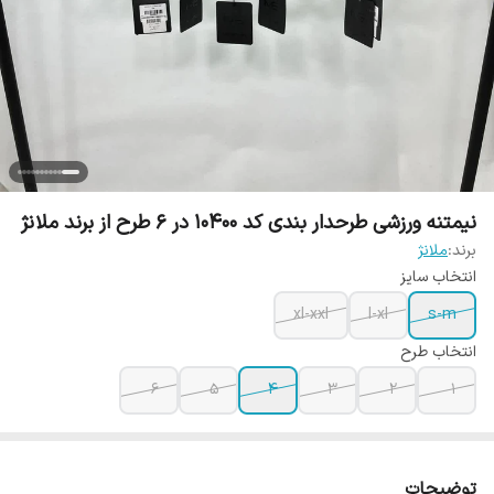
نیمتنه ورزشی طرحدار بندی کد 10400 در 6 طرح از برند ملانژ
برند:
ملانژ
انتخاب سایز
xl-xxl
l-xl
s-m
انتخاب طرح
6
5
4
3
2
1
توضیحات