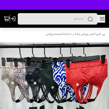
پی ام ور
/
لباس ورزشی زنانه و دخترانه
/
نیمتنه ورزشی