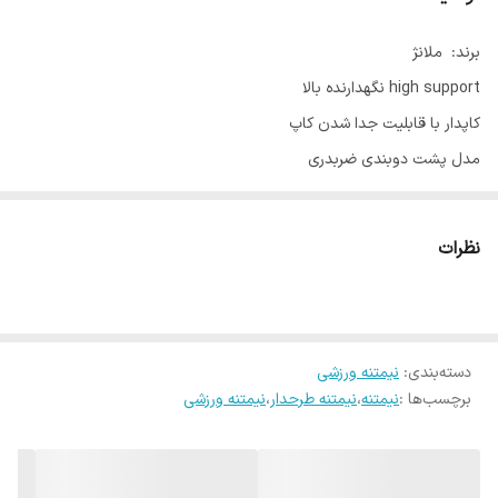
برند: ملانژ
high support نگهدارنده بالا
کاپدار با قابلیت جدا شدن کاپ
مدل پشت دوبندی ضربدری
دارای کش پایین محکم
تن خور فوق العاده جذاب
نظرات
ضد حساسیت
مقاوم در برابر شستشو
در 6 طرح جذاب
دسته‌بندی
:
نیمتنه ورزشی
+ لگ و بایکر برای ست کردن دقیقا با همین طرح ها موجود میباشد
برچسب‌ها :
نیمتنه
،
نیمتنه طرحدار
،
نیمتنه ورزشی